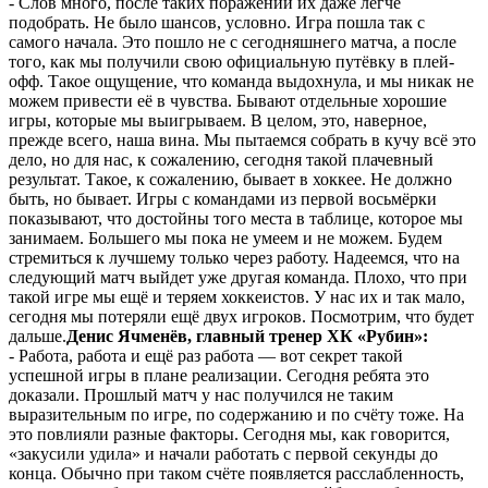
- Слов много, после таких поражений их даже легче
подобрать. Не было шансов, условно. Игра пошла так с
самого начала. Это пошло не с сегодняшнего матча, а после
того, как мы получили свою официальную путёвку в плей-
офф. Такое ощущение, что команда выдохнула, и мы никак не
можем привести её в чувства. Бывают отдельные хорошие
игры, которые мы выигрываем. В целом, это, наверное,
прежде всего, наша вина. Мы пытаемся собрать в кучу всё это
дело, но для нас, к сожалению, сегодня такой плачевный
результат. Такое, к сожалению, бывает в хоккее. Не должно
быть, но бывает. Игры с командами из первой восьмёрки
показывают, что достойны того места в таблице, которое мы
занимаем. Большего мы пока не умеем и не можем. Будем
стремиться к лучшему только через работу. Надеемся, что на
следующий матч выйдет уже другая команда. Плохо, что при
такой игре мы ещё и теряем хоккеистов. У нас их и так мало,
сегодня мы потеряли ещё двух игроков. Посмотрим, что будет
дальше.
Денис Ячменёв, главный тренер ХК «Рубин»:
- Работа, работа и ещё раз работа — вот секрет такой
успешной игры в плане реализации. Сегодня ребята это
доказали. Прошлый матч у нас получился не таким
выразительным по игре, по содержанию и по счёту тоже. На
это повлияли разные факторы. Сегодня мы, как говорится,
«закусили удила» и начали работать с первой секунды до
конца. Обычно при таком счёте появляется расслабленность,