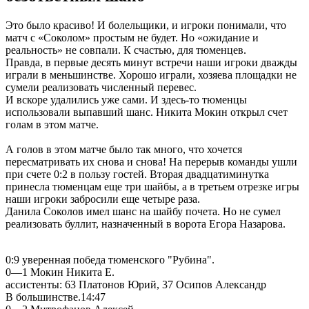
Это было красиво!
И болельщики, и игроки понимали, что
матч с «Соколом» простым не будет. Но «ожидание и
реальность» не совпали. К счастью, для тюменцев.
Правда, в первые десять минут встречи наши игроки дважды
играли в меньшинстве. Хорошо играли, хозяева площадки не
сумели реализовать численный перевес.
И вскоре удалились уже сами. И здесь-то тюменцы
использовали выпавший шанс. Никита Мокин открыл счет
голам в этом матче.
А голов в этом матче было так много, что хочется
пересматривать их снова и снова! На перерыв команды ушли
при счете 0:2 в пользу гостей. Вторая двадцатиминутка
принесла тюменцам еще три шайбы, а в третьем отрезке игры
наши игроки забросили еще четыре раза.
Данила Соколов имел шанс на шайбу почета. Но не сумел
реализовать буллит, назначенный в ворота Егора Назарова.
0:9 уверенная победа тюменского "Рубина".
0—1 Мокин Никита Е.
ассистенты: 63 Платонов Юрий, 37 Осипов Александр
В большинстве.14:47