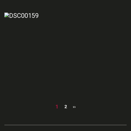
1
2
››