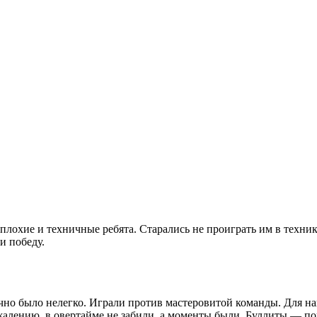
охие и техничные ребята. Старались не проиграть им в технике
и победу.
чно было нелегко. Играли против мастеровитой команды. Для н
ожалению, в овертайме не забили, а моменты были. Буллиты — пок