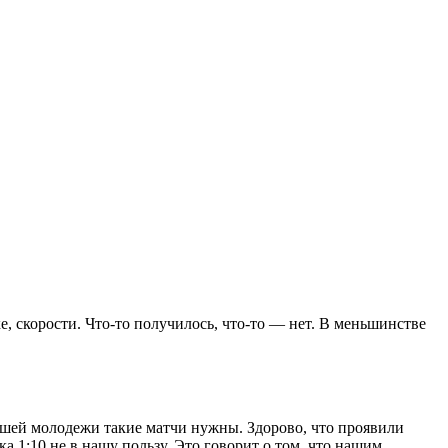
, скорости. Что-то получилось, что-то — нет. В меньшинстве
ашей молодежи такие матчи нужны. Здорово, что проявили
а 1:10 не в нашу пользу. Это говорит о том, что нашим