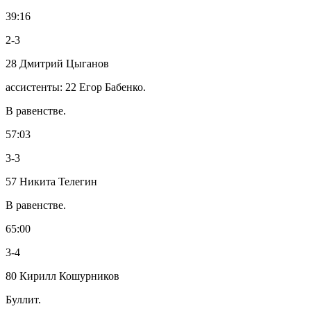
39:16
2-3
28 Дмитрий Цыганов
ассистенты: 22 Егор Бабенко.
В равенстве.
57:03
3-3
57 Никита Телегин
В равенстве.
65:00
3-4
80 Кирилл Кошурников
Буллит.