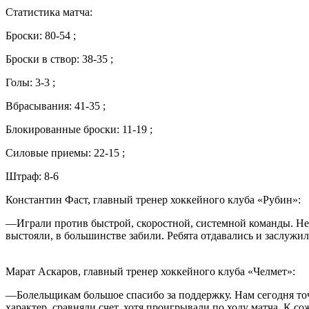
Статистика матча:
Броски: 80-54 ;
Броски в створ: 38-35 ;
Голы: 3-3 ;
Вбрасывания: 41-35 ;
Блокированные броски: 11-19 ;
Силовые приемы: 22-15 ;
Штраф: 8-6
Константин Фаст, главный тренер хоккейного клуба «Рубин»:
—Играли против быстрой, скоростной, системной команды. Непл
выстояли, в большинстве забили. Ребята отдавались и заслужил
Марат Аскаров, главный тренер хоккейного клуба «Челмет»:
—Болельщикам большое спасибо за поддержку. Нам сегодня то
характер, сравняли счет, хотя проигрывали по ходу матча. К с