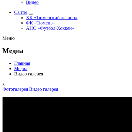
Видео
Сайты
ХК «Тюменский легион»
ФК «Тюмень»
АНО «Футбол-Хоккей»
Меню
Медиа
Главная
Медиа
Видео галерея
x
Фотогалерея
Видео галерея