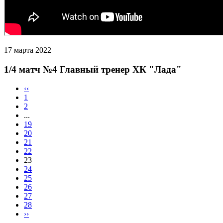
17 марта 2022
1/4 матч №4 Главный тренер ХК "Лада"
‹‹
1
2
...
19
20
21
22
23
24
25
26
27
28
››