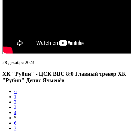
28 декабря 2023
ХК "Рубин" - ЦСК ВВС 8:0 Главный тренер ХК
"Рубин" Денис Ячменёв
‹‹
1
2
3
4
5
6
7