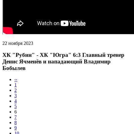
22 ноября 2023
ХК "Рубин" - ХК "Югра" 6:3 Главный тренер
Денис Ячменёв и нападающий Владимир
Бобылев
‹‹
1
2
3
4
5
6
7
8
9
10