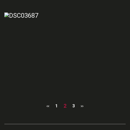
2
‹‹
1
3
››