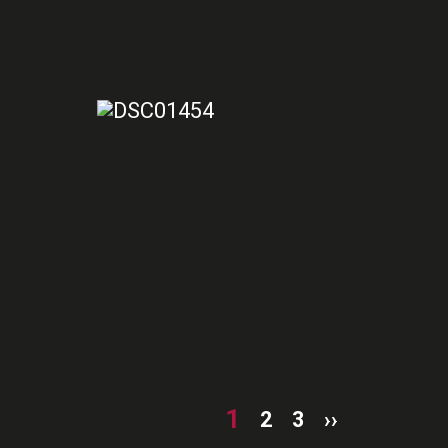
1
2
3
››